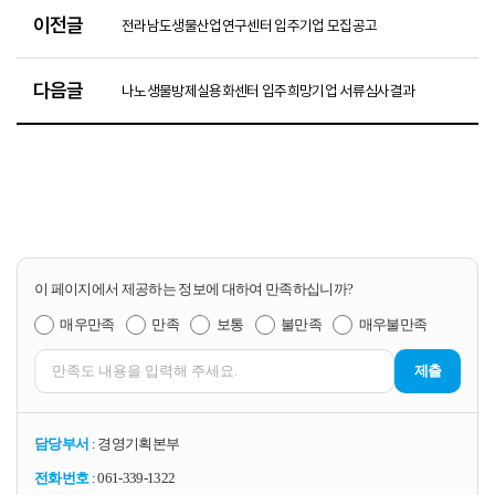
이전글
전라남도생물산업연구센터 입주기업 모집공고
다음글
나노생물방제실용화센터 입주희망기업 서류심사결과
이 페이지에서 제공하는 정보에 대하여 만족하십니까?
매우만족
만족
보통
불만족
매우불만족
제출
담당부서
: 경영기획본부
전화번호
: 061-339-1322