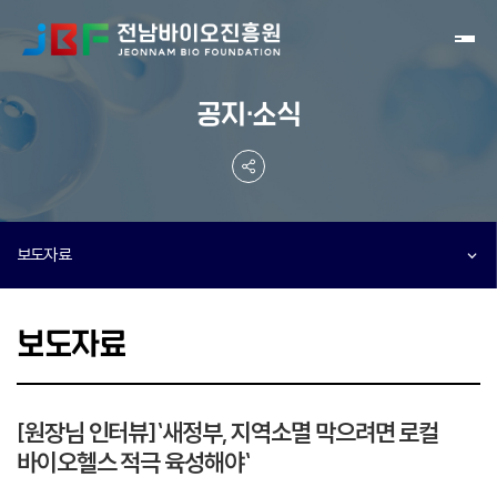
Toggl
공지·소식
보도자료
보도자료
[원장님 인터뷰]`새정부, 지역소멸 막으려면 로컬
바이오헬스 적극 육성해야`