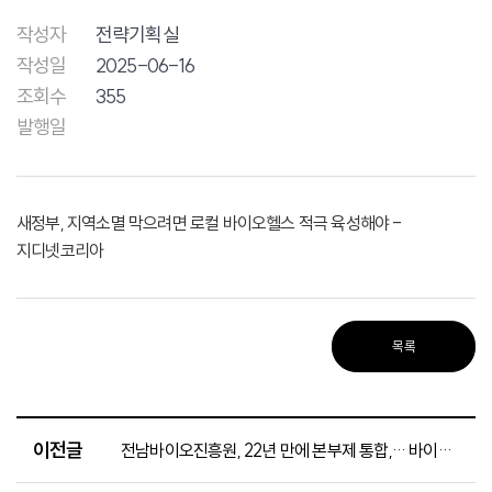
작성자
전략기획실
작성일
2025-06-16
조회수
355
발행일
새정부, 지역소멸 막으려면 로컬 바이오헬스 적극 육성해야
-
지디넷코리아
목록
이전글
전남바이오진흥원, 22년 만에 본부제 통합,… 바이오 주도 기반 마련