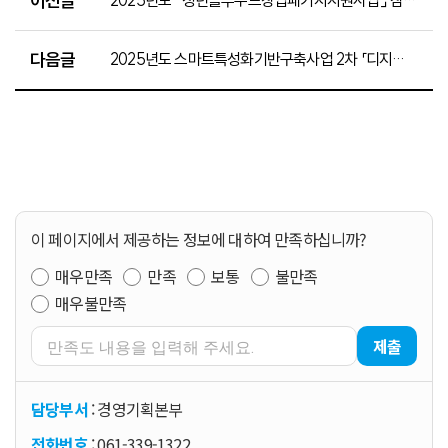
이전글
2025년도 ⌜청년블루푸드창업패키지지원사업⌟ 참가 모집 공고
다음글
2025년도 스마트특성화기반구축사업 2차 「디지털 연계 흡수성소재 융복합의료산업 기반구축 사업」 수혜기업 모집 공고
이 페이지에서 제공하는 정보에 대하여 만족하십니까?
매우만족
만족
보통
불만족
매우불만족
제출
담당부서
: 경영기획본부
전화번호
: 061-339-1322