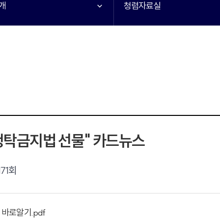
개
청렴자료실
청탁금지법 선물" 카드뉴스
171회
 바로알기.pdf