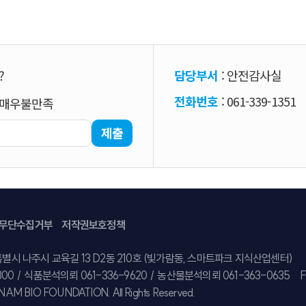
?
담당부서
: 안전감사실
전화번호
: 061-339-1351
매우불만족
제출
무단수집거부
저작권보호정책
특별시 나주시 교육길 13 D2동 210호 (빛가람동, 스마트파크 지식산업센터)
300
/
식품분석의뢰 061-336-9620
/
농산물분석의뢰 061-363-0635
F
NAM BIO FOUNDATION. All Rights Reserved.