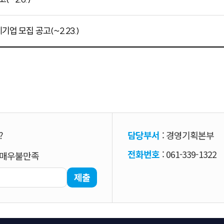
업 모집 공고(~2.23.)
?
담당부서
: 경영기획본부
전화번호
: 061-339-1322
매우불만족
제출