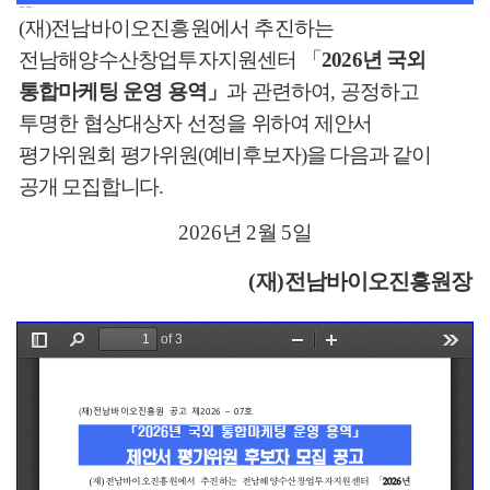
<o:p></o:p>
(
재
)
전남바이오진흥원에서 추진하는
전남해양수산창업투자지원센터
「
2026
년 국외
통합마케팅 운영 용역
」
과 관련하여
,
공정하고
투명한 협상대상자 선정을
위하여 제안서
평가위원회 평가위원
(
예비후보자
)
을 다음과 같이
공개 모집합니다
.
2026
년
2
월
5
일
(
재
)
전남바이오진흥원장