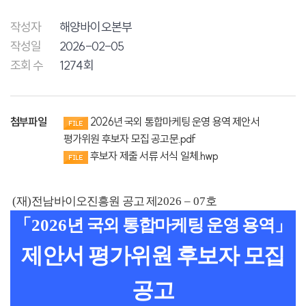
작성자
해양바이오본부
작성일
2026-02-05
조회 수
1274회
첨부파일
2026년 국외 통합마케팅 운영 용역 제안서
평가위원 후보자 모집 공고문.pdf
후보자 제출 서류 서식 일체.hwp
(
재
)
전남바이오진흥원 공고 제
2026
–
07
호
「
2026
년 국외 통합마케팅 운영 용역
」
제안서 평가위원 후보자 모집
공고