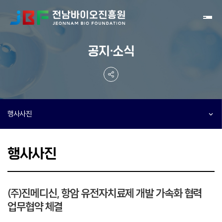
Toggl
공지·소식
행사사진
행사사진
㈜진메디신, 항암 유전자치료제 개발 가속화 협력
업무협약 체결