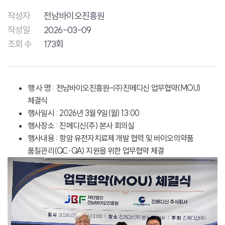
작성자
전남바이오진흥원
작성일
2026-03-09
조회 수
173회
행 사 명 : 전남바이오진흥원–㈜진메디신 업무협약(MOU)
체결식
행사일시 : 2026년 3월 9일(월) 13:00
행사장소 : 진메디신(주) 본사 회의실
행사내용 : 항암 유전자치료제 개발 협력 및 바이오의약품
품질관리(QC·QA) 지원을 위한 업무협약 체결