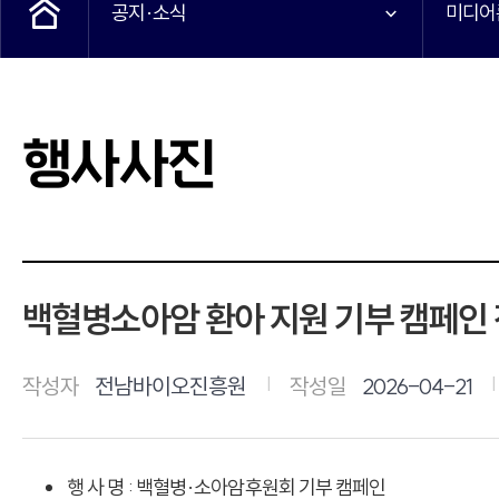
공지·소식
미디어
행사사진
백혈병소아암 환아 지원 기부 캠페인
작성자
전남바이오진흥원
작성일
2026-04-21
행 사 명 : 백혈병·소아암후원회 기부 캠페인