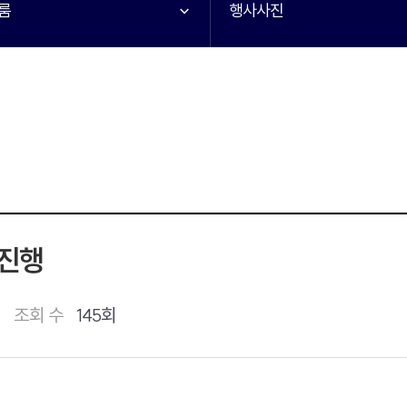
룸
행사사진
 진행
조회 수
145회