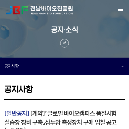
Toggl
공지·소식
공지사항
공지사항
[일반공지]
[계약]「글로벌 바이오캠퍼스 품질시험
실습장 장비 구축」삼투압 측정장치 구매 입찰 공고