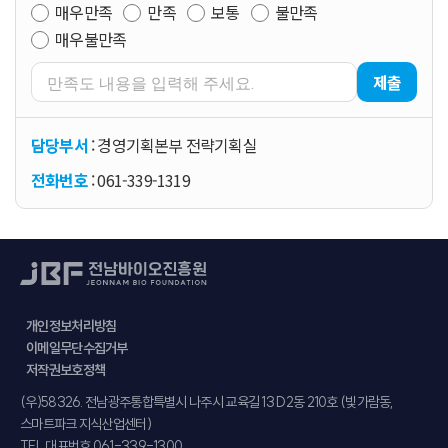
매우만족
만족
보통
불만족
매우불만족
제출
담당부서
: 경영기획본부 전략기획실
전화번호
: 061-339-1319
개인정보처리방침
이메일무단수집거부
저작권보호정책
주소
(우)58326. 전남광주통합특별시 나주시 교육길 13 D2동 210호 (빛가람동,
스마트파크 지식산업센터)
TEL.
대표번호 061-339-1300