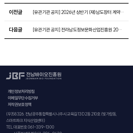
이전글
[유관기관 공지] 2026년 상반기 (재)남도장터 계약직 직원 채용 공고
다음글
[유관기관 공지] 전라남도정보문화산업진흥원 2026년 제2차 계약직원 채용 재공고(~5.27.)
개인정보처리방침
이메일무단수집거부
저작권보호정책
주소
(우)58326. 전남광주통합특별시 나주시 교육길 13 D2동 210호 (빛가람동,
스마트파크 지식산업센터)
TEL.
대표번호 061-339-1300