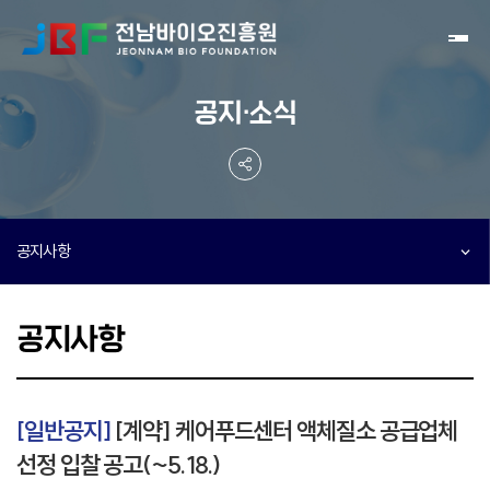
Toggl
공지·소식
공지사항
공지사항
[일반공지]
[계약] 케어푸드센터 액체질소 공급업체
선정 입찰 공고(~5.18.)