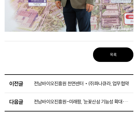
목록
이전글
전남바이오진흥원 천연센터‧㈜파나큐라, 업무협약
다음글
전남바이오진흥원-미래팜, '눈꽃산삼 기능성 확대·사업화 공동연구' 업무협약 체결