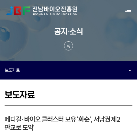
Toggl
공지·소식
보도자료
보도자료
메디컬·바이오 클러스터 보유 '화순', 서남권 제2
판교로 도약