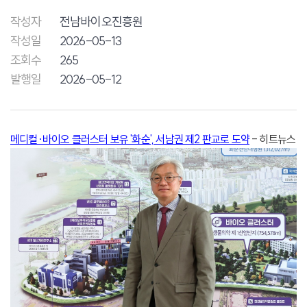
작성자
전남바이오진흥원
작성일
2026-05-13
조회수
265
발행일
2026-05-12
메디컬·바이오 클러스터 보유 '화순', 서남권 제2 판교로 도약
- 히트뉴스