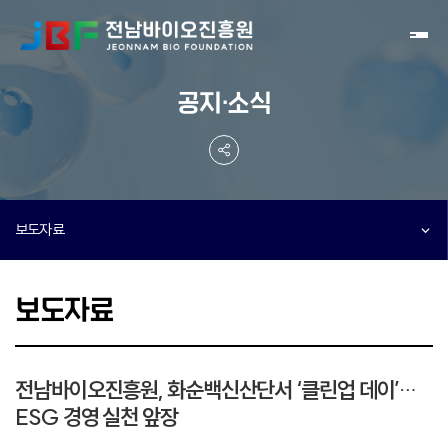
Toggl
공지·소식
보도자료
보도자료
전남바이오진흥원, 화순백신산단서 ‘클린업 데이’…
ESG 경영 실천 앞장