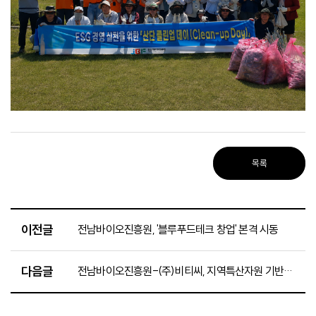
목록
이전글
전남바이오진흥원, '블루푸드테크 창업' 본격 시동
다음글
전남바이오진흥원-(주)비티씨, 지역특산자원 기반 건강기능식품 개발 ‘맞손’