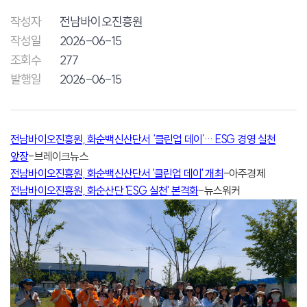
작성자
전남바이오진흥원
작성일
2026-06-15
조회수
277
발행일
2026-06-15
전남바이오진흥원, 화순백신산단서 ‘클린업 데이’… ESG 경영 실천
앞장
-브레이크뉴스
전남바이오진흥원, 화순백신산단서 '클린업 데이' 개최
-아주경제
전남바이오진흥원, 화순산단 'ESG 실천' 본격화
-뉴스워커