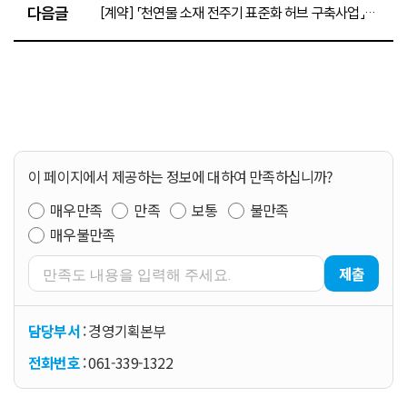
다음글
[계약] 「천연물 소재 전주기 표준화 허브 구축사업」회전증발농축기 등 3종 5대 구매 입찰 공고(~7.22.)
이 페이지에서 제공하는 정보에 대하여 만족하십니까?
매우만족
만족
보통
불만족
매우불만족
제출
담당부서
: 경영기획본부
전화번호
: 061-339-1322