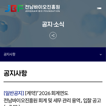
Toggl
공지·소식
공지사항
공지사항
[일반공지]
[계약]「2026 회계연도
전남바이오진흥원 회계 및 세무 관리 용역」 입찰 공고