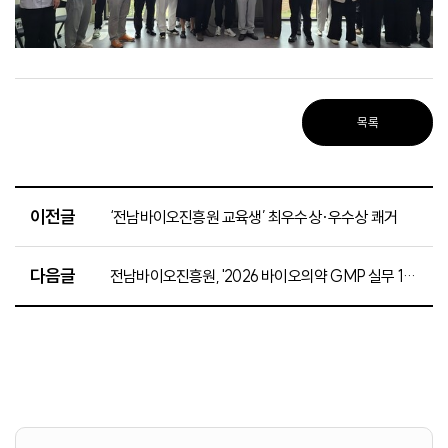
목록
이전글
‘전남바이오진흥원 교육생’ 최우수상·우수상 쾌거
다음글
전남바이오진흥원, '2026 바이오의약 GMP 실무 1차 과정' 수료식 성료