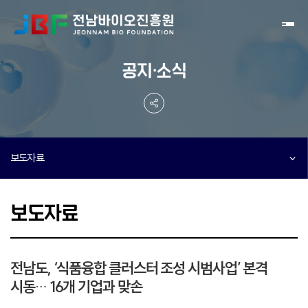
Toggl
공지·소식
보도자료
보도자료
전남도, ‘식품융합 클러스터 조성 시범사업’ 본격
시동… 16개 기업과 맞손