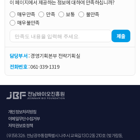
이 페이지에서 제공하는 정보에 대하여 만족하십니까?
매우만족
만족
보통
불만족
매우불만족
제출
담당부서
: 경영기획본부 전략기획실
전화번호
: 061-339-1319
개인정보처리방침
이메일무단수집거부
저작권보호정책
주소
(우)58326. 전남광주통합특별시 나주시 교육길 13 D2동 210호 (빛가람동,