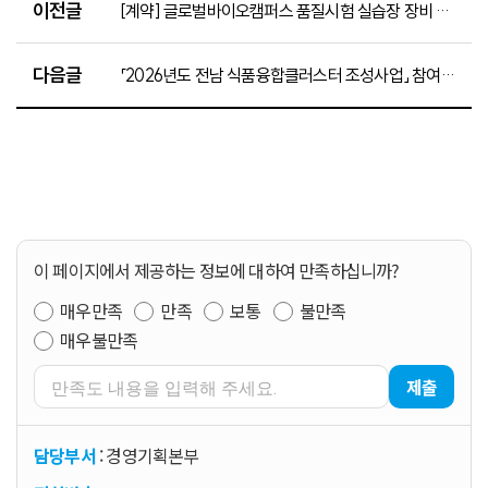
이전글
[계약] 글로벌바이오캠퍼스 품질시험 실습장 장비 구축(삼투압측정장치) 구매 계약 규격입찰 평가결과
다음글
「2026년도 전남 식품융합클러스터 조성사업」 참여기업 추가모집 선정 결과
이 페이지에서 제공하는 정보에 대하여 만족하십니까?
매우만족
만족
보통
불만족
매우불만족
제출
담당부서
: 경영기획본부