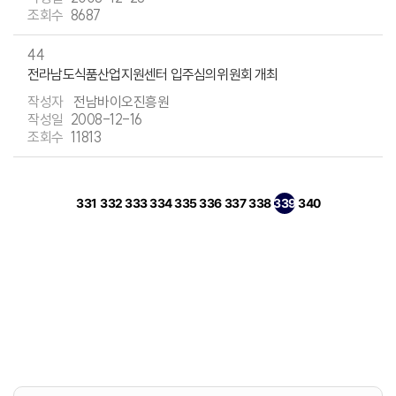
8687
44
전라남도식품산업지원센터 입주심의위원회 개최
전남바이오진흥원
2008-12-16
11813
331
332
333
334
335
336
337
338
339
340
페이지
페이지
페이지
페이지
페이지
페이지
페이지
페이지
열린
페이지
페이지