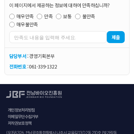
이 페이지에서 제공하는 정보에 대하여 만족하십니까?
매우만족
만족
보통
불만족
매우불만족
제출
담당부서
: 경영기획본부
전화번호
: 061-339-1322
개인정보처리방침
이메일무단수집거부
저작권보호정책
주소
(우)58326. 전남광주통합특별시 나주시 교육길 13 D2동 210호 (빛가람동,