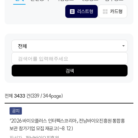
리스트형
카드형
검색항목
검색어
검색
전체
3433
건
(339 / 344page)
공지
「2026 바이오플러스 인터펙스코리아」 전남바이오진흥원 통합홍
보관 참가기업 모집 재공고(~8. 12.)