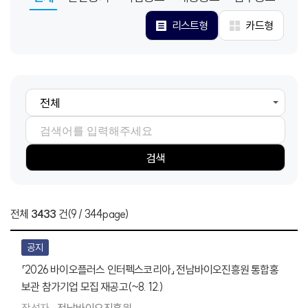
리스트형
카드형
검색항목
검색어
검색
전체
3433
건
(9 / 344page)
공지
「2026 바이오플러스 인터펙스코리아」 전남바이오진흥원 통합홍
보관 참가기업 모집 재공고(~8. 12.)