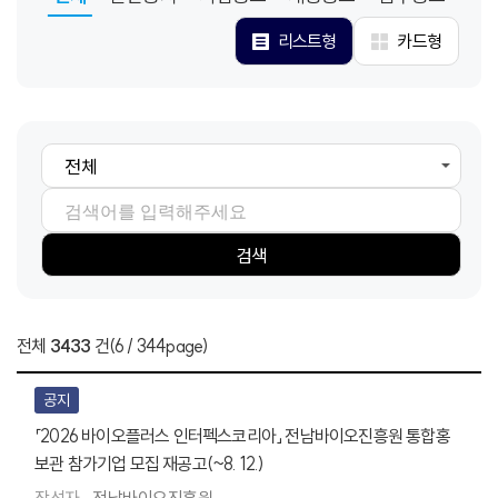
리스트형
카드형
검색항목
검색어
검색
전체
3433
건
(6 / 344page)
공지
「2026 바이오플러스 인터펙스코리아」 전남바이오진흥원 통합홍
보관 참가기업 모집 재공고(~8. 12.)