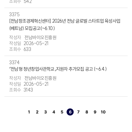
542
3375
[전남창조경제혁신센터] 2026년 전남 글로벌 스타트업 육성사업
(베트남) 모집공고(~6.10.)
전남바이오진흥원
2026-05-21
633
3374
「전남형 청년창업사관학교」지원자 추가모집 공고 (~6.4.)
전남바이오진흥원
2026-05-21
3143
1
2
3
4
5
6
7
8
9
10
페이지
페이지
페이지
페이지
페이지
열린
페이지
페이지
페이지
페이지
페이지