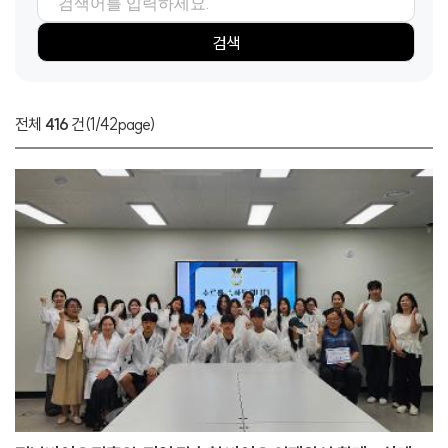
검색항목
검색어
검색
전체
416
건
(1/42page)