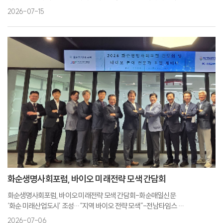
기탁-더코리아
2026-07-15
서동삼 본부장 “‘인재 육성에 보탬’...” 화순장학회 100만 원 기탁-전남타임스
서동삼 본부장, 지역인재 육성 1백만 원 기탁-매일신문
전남 화순, 장학기탁·어르신 나눔으로 온정 확산-더쎈뉴스
서동삼 전남바이오진흥원 바이오의약본부장, 화순장학회에 100만원 기탁-
뉴스파이어
화순생명사회포럼, 바이오 미래전략 모색 간담회
화순생명사회포럼, 바이오 미래전략 모색 간담회-화순매일신문
‘화순 미래산업도시’ 조성…“지역 바이오 전략 모색”-전남타임스
화순생명사회포럼, 지역 바이오 미래전략 모색 위한 간담회 및 세미나 개최-
2026-07-06