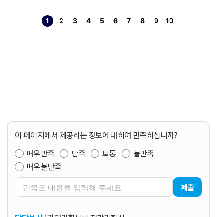
1
2
3
4
5
6
7
8
9
10
열린
페이지
페이지
페이지
페이지
페이지
페이지
페이지
페이지
페이지
페이지
이 페이지에서 제공하는 정보에 대하여 만족하십니까?
매우만족
만족
보통
불만족
매우불만족
제출