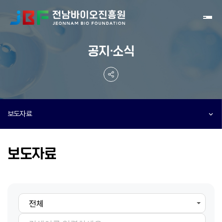
Toggl
공지·소식
보도자료
보도자료