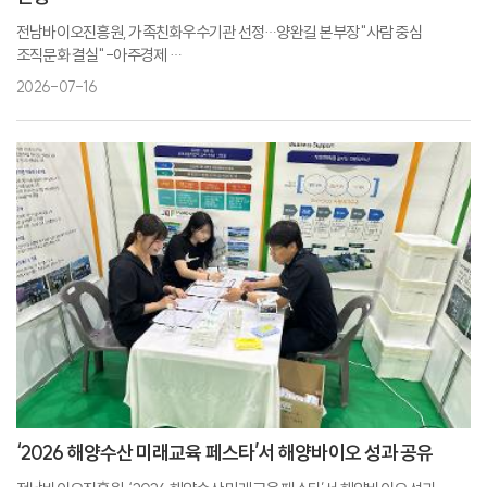
전남바이오진흥원, 가족친화우수기관 선정…양완길 본부장 "사람 중심
조직문화 결실" -아주경제
전남바이오진흥원, '일·가정 양립' 강화... 가족친화우수기관 선정-뉴스워커
2026-07-16
전남바이오진흥원, “가족친화우수기관”으로 선정-일간투데이
전남바이오진흥원, 성평등가족부 ‘가족친화우수기관’ 인증 획득-브레이크뉴스
전남바이오진흥원, '가족친화우수기관' 선정…일·가정 행복한 조직문화 조성
성과 인정-전자신문
‘2026 해양수산 미래교육 페스타’서 해양바이오 성과 공유