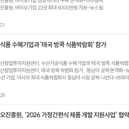
진흥원, 바이오기업 성장사다리 구축 본격화-아주경제
흥원, 바이오기업 22곳 최대 5000만원 지원-뉴스핌
흥원, '바이오기업 성장 지원사업' 개시-히트뉴스
흥원, 바이오기업 22곳 '스케일업' 본격 시동-뉴스워커
01
진흥원, ‘바이오기업 스케일업 프로젝트’ 본격 시동-브레이크뉴스
 성장’ 전남도, 22곳 스케일업 지원-전남타임스
식품 수혜기업과 '태국 방콕 식품박람회' 참가
산창업투자지원센터, 수산가공식품 수혜기업과 '태국 방콕 식품박람
창업투자지원센터, 태국 방콕 박람회 참가... 동남아 공략 본격화
산 기업, 아시아 최대 식품박람회서 동남아 시장 공략 나선다-브레
28
진흥원, ‘2026 가정간편식 제품 개발 지원사업’ 협