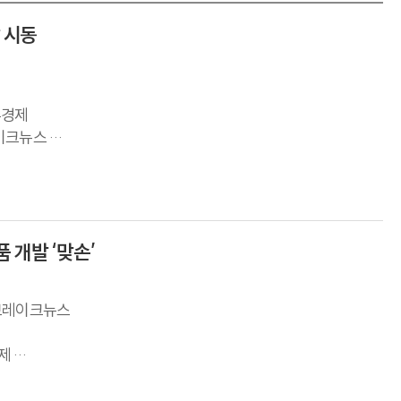
 시동
주경제
레이크뉴스
데이
개발 ‘맞손’
-브레이크뉴스
경제
다-뉴스워커