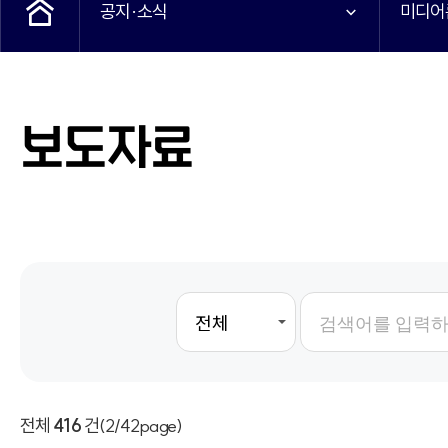
공지·소식
미디어
보도자료
전체
416
건
(2/42page)