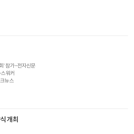
회' 참가-전자신문
-뉴스워커
이크뉴스
약식 개최