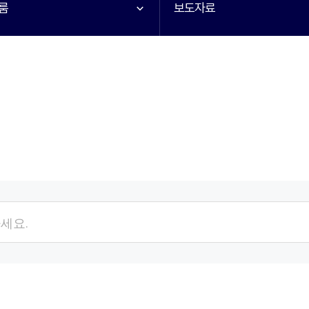
룸
보도자료
검색항목
검색어