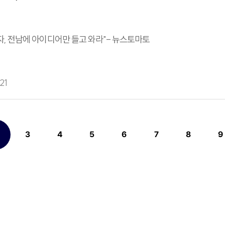
자, 전남에 아이디어만 들고 와라"- 뉴스토마토
21
3
4
5
6
7
8
9
열린
페이지
페이지
페이지
페이지
페이지
페이지
페이지