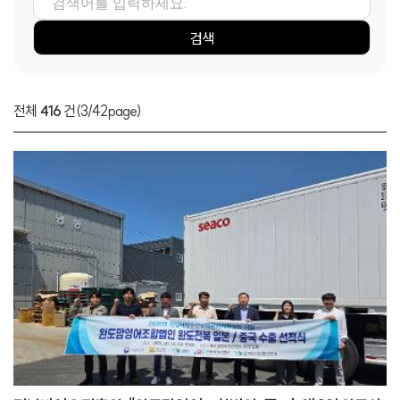
검색항목
검색어
검색
전체
416
건
(3/42page)