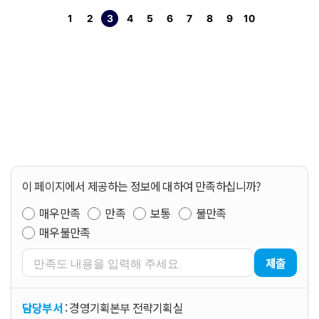
1
2
3
4
5
6
7
8
9
10
페이지
페이지
열린
페이지
페이지
페이지
페이지
페이지
페이지
페이지
페이지
이 페이지에서 제공하는 정보에 대하여 만족하십니까?
매우만족
만족
보통
불만족
매우불만족
제출
담당부서
: 경영기획본부 전략기획실