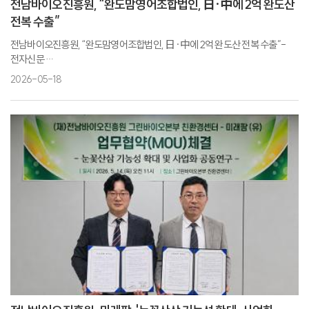
전남바이오진흥원, “완도맘영어조합법인, 日·中에 2억 완도산
전복 수출”
전남바이오진흥원, “완도맘영어조합법인, 日·中에 2억 완도산 전복 수출”-
전자신문
완도산 전복, ‘K-수산물’ 자존심 세웠다… 일본·중국에 14.4톤 수출 쾌거-
2026-05-18
브레이크뉴스
전남해양수산창업투자지원센터사업 수혜기업 완도맘영어조합법인-
일간투데이
‘완도 전복’ 中日 수출 쾌거…‘전남형 스타기업’ 탄생-전남타임스
“완도 전복, 일본·중국 식탁 오른다”…14톤 수출 선적-매일경제