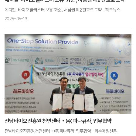
메디컬·바이오 클러스터 보유 '화순', 서남권 제2 판교로 도약 - 히트뉴스
2026-05-13
전남바이오진흥원 천연센터‧㈜파나큐라, 업무협약
전남바이오진흥원 천연센터‧㈜파나큐라, 업무협약 - 화순매일신문