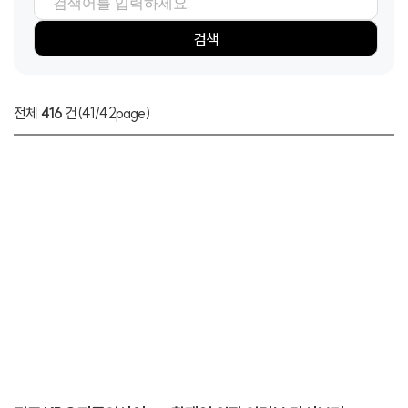
검색항목
검색어
검색
전체
416
건
(41/42page)