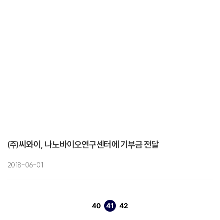
㈜씨와이, 나노바이오연구센터에 기부금 전달
2018-06-01
40
41
42
이전
페이지
열린
페이지
페이지