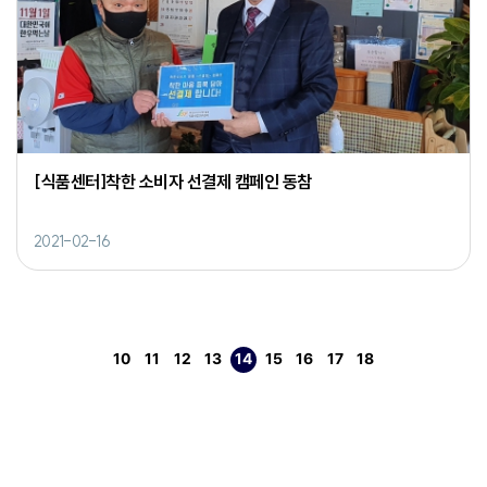
[식품센터]착한 소비자 선결제 캠페인 동참
2021-02-16
10
11
12
13
14
15
16
17
18
페이지
페이지
페이지
페이지
열린
페이지
페이지
페이지
페이지
페이지