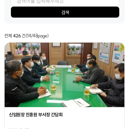
검색항목
검색어
검색
전체
426
건
(14/48page)
신임원장 진흥원 부서장 간담회