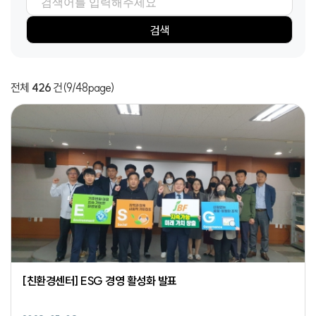
검색항목
검색어
검색
전체
426
건
(9/48page)
[친환경센터] ESG 경영 활성화 발표