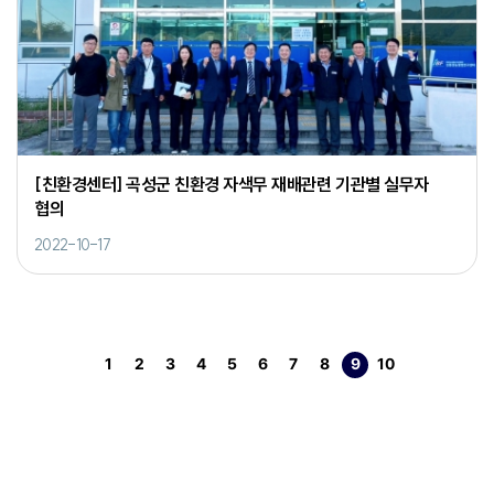
[친환경센터] 곡성군 친환경 자색무 재배관련 기관별 실무자
협의
2022-10-17
1
2
3
4
5
6
7
8
9
10
페이지
페이지
페이지
페이지
페이지
페이지
페이지
페이지
열린
페이지
다음>
페이지