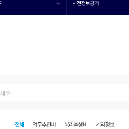
개
사전정보공개
검색항목
검색어
전체
업무추진비
복리후생비
계약정보