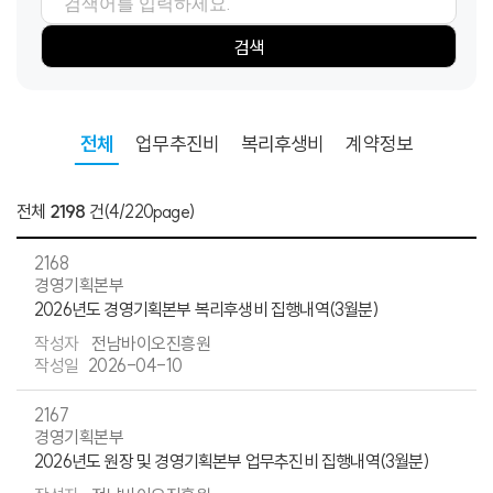
검색항목
검색어
검색
전체
업무추진비
복리후생비
계약정보
전체
2198
건
(4/220page)
2168
경영기획본부
2026년도 경영기획본부 복리후생비 집행내역(3월분)
전남바이오진흥원
2026-04-10
2167
경영기획본부
2026년도 원장 및 경영기획본부 업무추진비 집행내역(3월분)