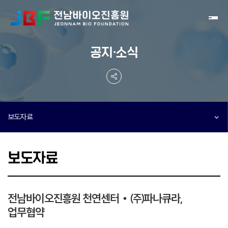
Toggl
공지·소식
보도자료
보도자료
전남바이오진흥원 천연센터‧㈜파나큐라,
업무협약