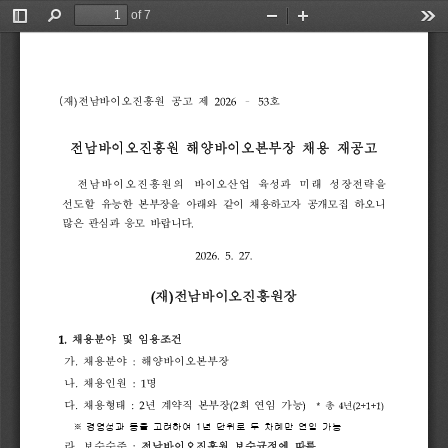
of 7
Toggle
Find
Zoom
Zoom
Too
Sidebar
Out
In
–
)
2026
53
재
전남바이오진흥원 
공고 
제 
호  
(
전남바이오진흥원 
해양바이오본부장 
채용 
재공고
전남바이오진흥원의 
바이오산업 
육성과 
미래 
성장전략을 
선도할 
유능한 
본부장을 
아래와 
같이 
채용하고자 
공개모집 
하오니 
.
많은 
관심과 
응모 
바랍니다
2026.
5.
27.
(
)
재
전남바이오진흥원장
1.
채용분야 
및 
임용조건  
.
:
가
채용분야 
해양바이오본부장
.
:
1
나
채용인원 
명
.
:
2
(2
)
*
4
(2+1+1)
다
채용형태 
년 
계약직 
본부장
회 
연임 
가능
총 
년
※ 
경영성과 
등을 
고려하여 
1
년 
단위로 
두 
차례만 
연임 
가능
.
:
라
보수수준 
전남바이오진흥원 
보수규정에 
따름