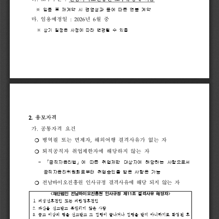
※ 
임용 
후 
재계약 
시 
경영성과 
등에 
따른 
연봉 
계약
.
:
2026
6
마
임용예정일 
년 
월 
중
※ 
상기 
일정은 
사정에 
따라 
변경될 
수 
있음
2.
응모자격
.
가
공통자격 
요건
,
❍ 
병역필 
또는 
면제자
해외여행 
결격사유가 
없는 
자
❍ 
퇴직공직자 
취업제한자에 
해당하지 
않는 
자
- 
「
공직자윤리법
」
에 
따른 
취업제한 
대상자에 
해당하는 
사람으로서
공직자
윤리위원회로부터 
취업승인을 
받은 
사람은 
가능
전남바이오진흥원 
인사규정 
결격사유에 
해당 
되지 
않는 
자
❍ 
<
재단법인 
전남바이오진흥원 
인사규정 
제
11
조 
결격사유 
해당자
>
1. 
피성년후견인 
또는 
피한정후견인
2. 
파산을 
선고받고 
복권되지 
않은 
사람
3.
금고 
이상의 
형을 
선고받고 
그 
집행이 
끝나거나 
집행을 
받지 
아니하기로
확정된 
후 