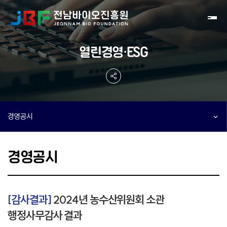
Toggl
열린경영·ESG
경영공시
경영공시
[감사결과]
2024년 농수산위원회 소관
행정사무감사 결과