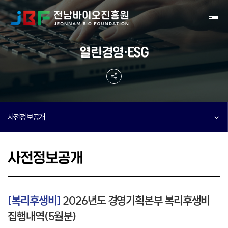
Toggl
열린경영·ESG
사전정보공개
사전정보공개
[복리후생비]
2026년도 경영기획본부 복리후생비
집행내역(5월분)