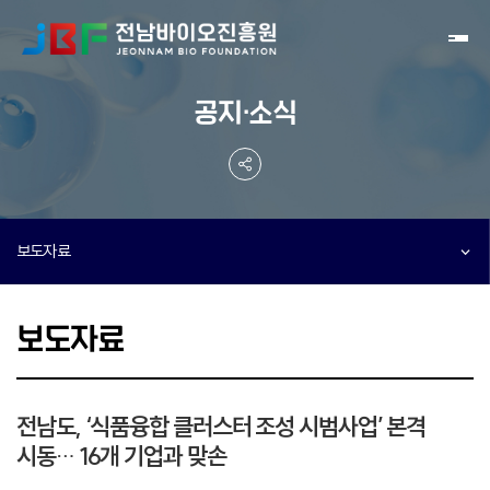
Toggl
공지·소식
보도자료
보도자료
전남도, ‘식품융합 클러스터 조성 시범사업’ 본격
시동… 16개 기업과 맞손