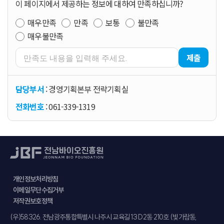
이 페이지에서 제공하는 정보에 대하여 만족하십니까?
매우만족
만족
보통
불만족
매우불만족
제출
담당부서
: 경영기획본부 전략기획실
전화번호
: 061-339-1319
개인정보처리방침
이메일무단수집거부
저작권보호정책
주소
(우)58326. 전남광주통합특별시 나주시 교육길 13 D2동 210호 (빛가람동,