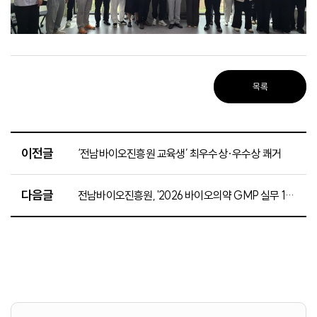
목록
이전글
‘전남바이오진흥원 교육생’ 최우수상·우수상 쾌거
다음글
전남바이오진흥원, '2026 바이오의약 GMP 실무 1차 과정' 수료식 성료