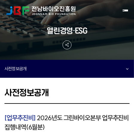
Toggl
열린경영·ESG
사전정보공개
사전정보공개
[업무추진비]
2026년도 그린바이오본부 업무추진비
집행내역(6월분)