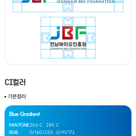
CI컬러
기본컬러
Blue Gradient
PANTONE
306 C
285 C
RGB
0/160/233
0/91/172