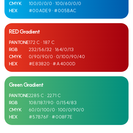
CMYK
100/0/0/0
100/60/0/0
HEX
#00ADE9
#005BAC
RED Gradient
PANTONE
172 C
187 C
RGB
232/56/32
164/0/13
CMYK
0/90/90/0
0/100/90/40
HEX
#E83820
#A4000D
Green Gradient
PANTONE
2285 C
2271 C
RGB
108/187/90
0/154/83
CMYK
60/0/100/0
100/0/90/0
HEX
#57B76F
#008F7E