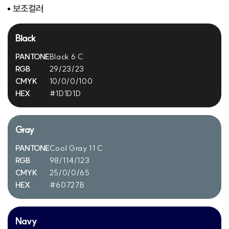
보조컬러
Black
PANTONE
Black 6 C
RGB
29/23/23
CMYK
10/0/0/100
HEX
#1D1D1D
Gray
PANTONE
Cool Gray 11 C
RGB
98/114/123
CMYK
25/0/0/65
HEX
#60727B
Navy