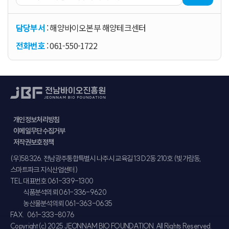
담당부서
: 해양바이오본부 해양테크센터
전화번호
: 061-550-1722
개인정보처리방침
이메일무단수집거부
저작권보호정책
주소
(우)58326. 전남광주통합특별시 나주시 교육길 13 D2동 210호 (빛가람동,
스마트파크 지식산업센터)
TEL.
대표번호 061-339-1300
식품분석의뢰 061-336-9620
농산물분석의뢰 061-363-0635
FAX.
061-333-8076
Copyright(c) 2025 JEONNAM BIO FOUNDATION. All Rights Reserved.