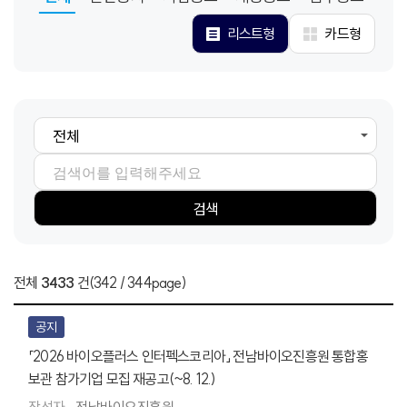
리스트형
카드형
검색항목
검색어
검색
전체
3433
건
(342 / 344page)
공지
「2026 바이오플러스 인터펙스코리아」 전남바이오진흥원 통합홍
보관 참가기업 모집 재공고(~8. 12.)