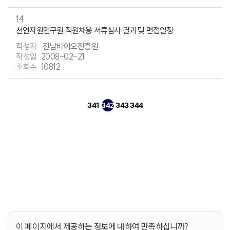
14
천연자원연구원 직원채용 서류심사 결과 및 면접일정
전남바이오진흥원
2008-02-21
10812
341
342
343
344
페이지
열린
페이지
페이지
페이지
이 페이지에서 제공하는 정보에 대하여 만족하십니까?