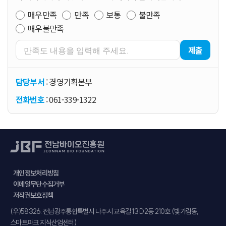
매우만족
만족
보통
불만족
매우불만족
제출
담당부서
: 경영기획본부
전화번호
: 061-339-1322
개인정보처리방침
이메일무단수집거부
저작권보호정책
주소
(우)58326. 전남광주통합특별시 나주시 교육길 13 D2동 210호 (빛가람동,
스마트파크 지식산업센터)