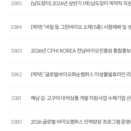
3385
[남도장터] 2026년 상반기 (재)남도장터 계약직 직원 
3384
[계약] 「바질 등 그린바이오 소재(5종) 시험재배 및
3383
2026년 CPHI KOREA 전남바이오진흥원 통합홍보관
3382
[계약] 「글로벌바이오화순캠퍼스 미생물발효라인 리모델
3381
해남 김·고구마 대박상품 개발 지원사업 수혜기업 
3380
2026 글로벌 바이오캠퍼스 인력양성 프로그램 운영(하