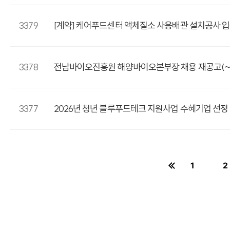
3379
[계약] 케어푸드센터 액체질소 사용배관 설치공사 입찰 
3378
전남바이오진흥원 해양바이오본부장 채용 재공고(~6.
3377
2026년 청년 블루푸드테크 지원사업 수혜기업 선정 
1
2
페이지