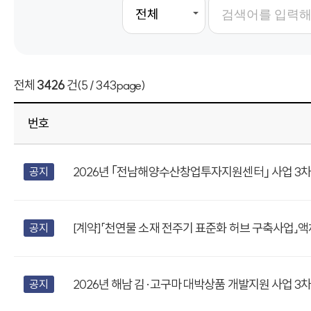
전체
3426
건
(5 / 343page)
번호
2026년 ｢전남해양수산창업투자지원센터｣ 사업 3차
공지
[계약]「천연물 소재 전주기 표준화 허브 구축사업」액
공지
2026년 해남 김·고구마 대박상품 개발지원 사업 3차 
공지