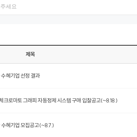
검색항목
검색어
제목
 수혜기업 선정 결과
체크로마토 그래피 자동정제 시스템 구매 입찰공고(~8.18.)
수혜기업 모집공고(~8.7.)