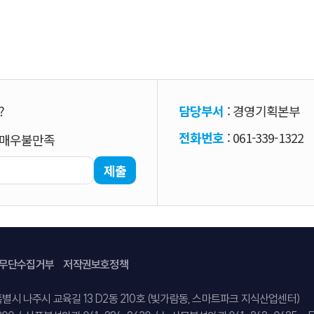
?
담당부서
: 경영기획본부
전화번호
: 061-339-1322
매우불만족
제출
무단수집거부
저작권보호정책
특별시 나주시 교육길 13 D2동 210호 (빛가람동, 스마트파크 지식산업센터)