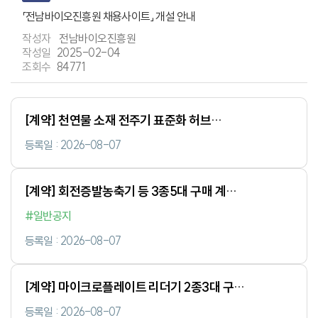
「전남바이오진흥원 채용사이트」 개설 안내
전남바이오진흥원
2025-02-04
84771
[계약] 천연물 소재 전주기 표준화 허브
구축사업」회전증발농축기 등 3종5대 구매
등록일 : 2026-08-07
입찰 공고(~8.18.)
[계약] 회전증발농축기 등 3종5대 구매 계약
규격 입찰서 평가결과
#일반공지
등록일 : 2026-08-07
[계약] 마이크로플레이트 리더기 2종3대 구매
계약 규격 입찰서 평가결과
등록일 : 2026-08-07