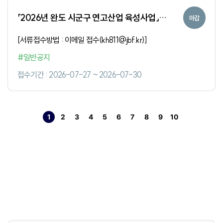
「2026년 완도 시군구 연고산업 육성사업」
마감
국외시장 개척지원 운영 대행 용역 제안서
[서류접수방법 : 이메일 접수(kh811@jbf.kr)]
평가위원 후보자 모집 공고(~7.30.)
#일반공지
접수기간 : 2026-07-27 ~ 2026-07-30
1
2
3
4
5
6
7
8
9
10
열린
페이지
페이지
페이지
페이지
페이지
페이지
페이지
페이지
페이지
페이지