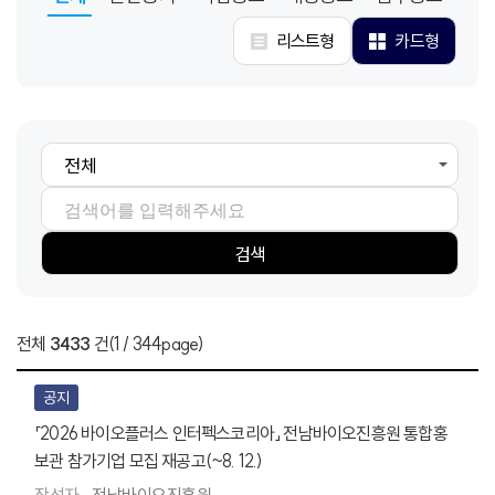
리스트형
카드형
검색항목
검색어
검색
전체
3433
건
(1 / 344page)
공지
「2026 바이오플러스 인터펙스코리아」 전남바이오진흥원 통합홍
보관 참가기업 모집 재공고(~8. 12.)