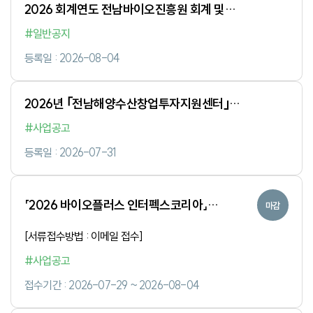
2026 회계연도 전남바이오진흥원 회계 및
세무 관리 용역 제안서 평가결과
#일반공지
등록일 : 2026-08-04
2026년 ｢전남해양수산창업투자지원센터｣
사업 3차 수혜기업 선정 결과
#사업공고
등록일 : 2026-07-31
「2026 바이오플러스 인터펙스코리아」
마감
전남바이오진흥원 통합홍보관 참가기업 모집
[서류접수방법 : 이메일 접수]
재공고(~8. 4.)
#사업공고
접수기간 : 2026-07-29 ~ 2026-08-04