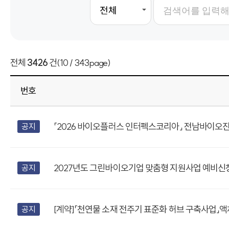
전체
3426
건
(10 / 343page)
번호
「2026 바이오플러스 인터펙스코리아」 전남바이오진흥
공지
2027년도 그린바이오기업 맞춤형 지원사업 예비신청서 
공지
[계약]「천연물 소재 전주기 표준화 허브 구축사업」액
공지