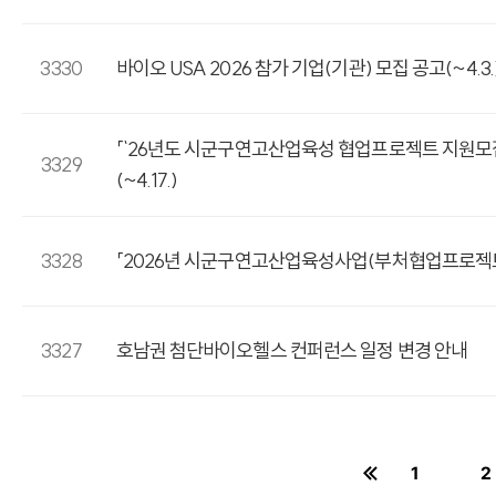
3330
바이오 USA 2026 참가 기업(기관) 모집 공고(~4.3.
「`26년도 시군구연고산업육성 협업프로젝트 지원모집
3329
(~4.17.)
3328
「2026년 시군구연고산업육성사업(부처협업프로젝트) 
3327
호남권 첨단바이오헬스 컨퍼런스 일정 변경 안내
1
2
페이지