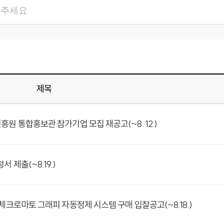
검색항목
검색어
제목
원 통합홍보관 참가기업 모집 재공고(~8. 12.)
제출(~8.19.)
체크로마토 그래피 자동정제 시스템 구매 입찰공고(~8.18.)