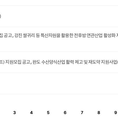
)
 공고」 강진 쌀귀리 등 특산자원을 활용한 전후방 연관산업 활성화
지원모집 공고」 완도 수산양식산업 활력 제고 및 재도약 지원사업(~4
3
4
5
6
7
8
9
페이지
페이지
페이지
페이지
페이지
페이지
페이지