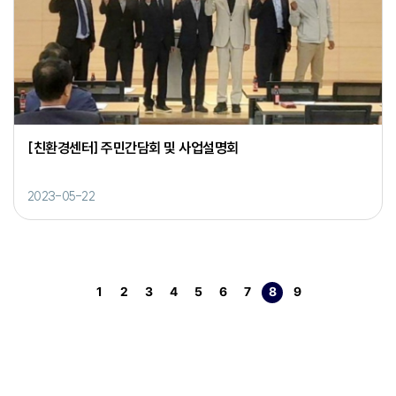
[친환경센터] 주민간담회 및 사업설명회
2023-05-22
1
2
3
4
5
6
7
8
9
페이지
페이지
페이지
페이지
페이지
페이지
페이지
열린
페이지
페이지