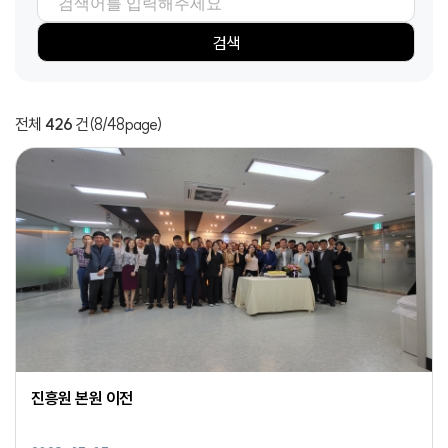
검색항목
검색어
검색
전체
426
건
(8/48page)
진흥원 본원 이전