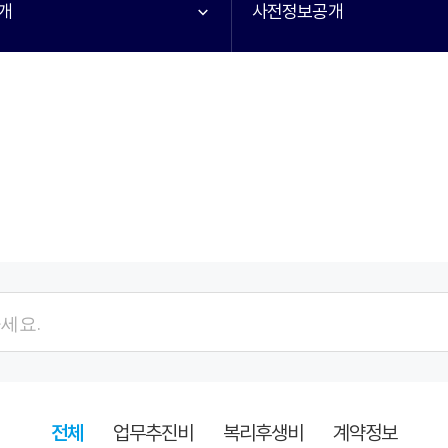
개
사전정보공개
검색항목
검색어
전체
업무추진비
복리후생비
계약정보