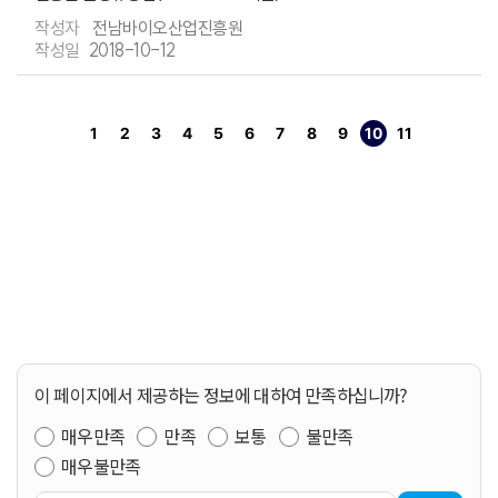
전남바이오산업진흥원
2018-10-12
1
2
3
4
5
6
7
8
9
10
11
페이지
페이지
페이지
페이지
페이지
페이지
페이지
페이지
페이지
열린
페이지
다음>
페이지
이 페이지에서 제공하는 정보에 대하여 만족하십니까?
매우만족
만족
보통
불만족
매우불만족