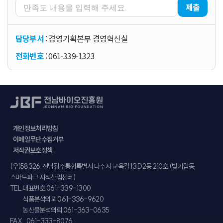
제출
담당부서
: 경영기획본부 경영혁신실
전화번호
: 061-339-1323
개인정보처리방침
이메일무단수집거부
저작권보호정책
주소
(우)58326. 전남광주통합특별시 나주시 교육길 13 D2동 210호 (빛가람동,
스마트파크 지식산업센터)
TEL.
대표번호 061-339-1300
식품분석의뢰 061-336-9620
농산물분석의뢰 061-363-0635
FAX.
061-333-8076