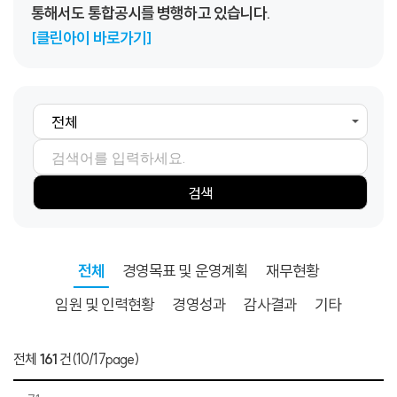
통해서도 통합공시를 병행하고 있습니다.
[클린아이 바로가기]
검색항목
검색어
검색
전체
경영목표 및 운영계획
재무현황
임원 및 인력현황
경영성과
감사결과
기타
전체
161
건
(10/17page)