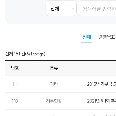
전체
경영목표
전체
161
건
(6/17page)
번호
분류
111
기타
2015년 기부금
110
재무현황
2021년 제1회 