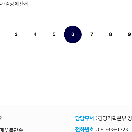
 추가경정 예산서
3
4
5
6
7
8
9
페이지
페이지
페이지
페이지
열린
페이지
페이지
페이지
?
담당부서
: 경영기획본부 
전화번호
: 061-339-1323
매우불만족