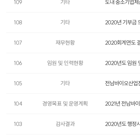
109
기타
도내 중소기업제품 
108
기타
2020년 기부금
107
재무현황
2020회계연도 
106
임원 및 인력현황
2020년도 임원
105
기타
전남바이오산업진
104
경영목표 및 운영계획
2021년 전남
103
감사결과
2020년도 행정