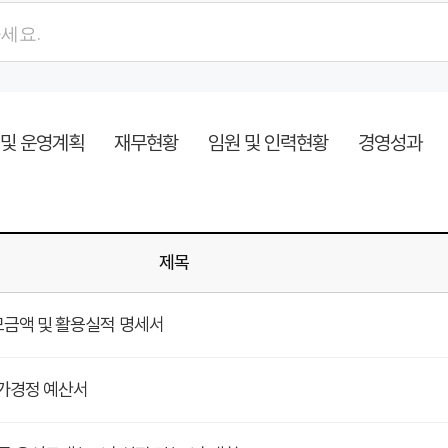
검색항목
검색어
 및 운영계획
재무현황
임원 및 인력현황
경영성과
제목
 모금액 및 활용실적 명세서
추가경정 예산서