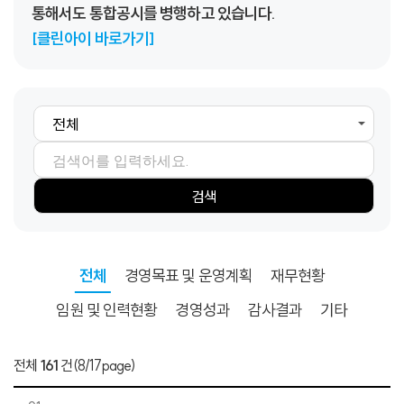
통해서도 통합공시를 병행하고 있습니다.
[클린아이 바로가기]
검색항목
검색어
검색
전체
경영목표 및 운영계획
재무현황
임원 및 인력현황
경영성과
감사결과
기타
전체
161
건
(8/17page)