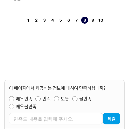
1
2
3
4
5
6
7
8
9
10
페이지
페이지
페이지
페이지
페이지
페이지
페이지
열린
페이지
페이지
페이지
이 페이지에서 제공하는 정보에 대하여 만족하십니까?
매우만족
만족
보통
불만족
매우불만족
제출