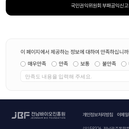
국민권익위원회 부패공익신고
이 페이지에서 제공하는 정보에 대하여 만족하십니까
매우만족
만족
보통
불만족
개인정보처리방침
이메일
주소
(우)58326. 전남광주통합