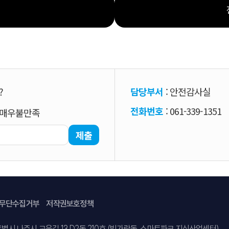
?
담당부서
: 안전감사실
전화번호
: 061-339-1351
매우불만족
제출
무단수집거부
저작권보호정책
특별시 나주시 교육길 13 D2동 210호 (빛가람동, 스마트파크 지식산업센터)