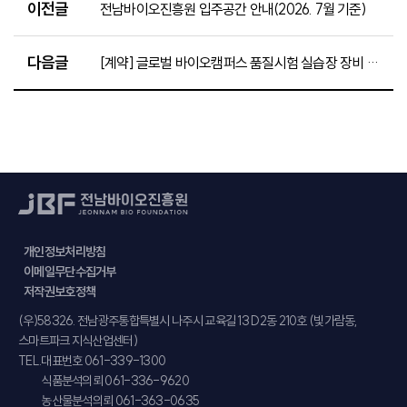
이전글
전남바이오진흥원 입주공간 안내(2026. 7월 기준)
다음글
[계약] 글로벌 바이오캠퍼스 품질시험 실습장 장비 구축(미생물신속검출장치) 구매 계약 규격입찰 평가결과
개인정보처리방침
이메일무단수집거부
저작권보호정책
주소
(우)58326. 전남광주통합특별시 나주시 교육길 13 D2동 210호 (빛가람동,
스마트파크 지식산업센터)
TEL.
대표번호 061-339-1300
식품분석의뢰 061-336-9620
농산물분석의뢰 061-363-0635