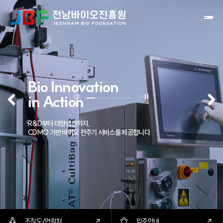
Toggl
Bio Innovation
in Action
02
04
R&D부터 대량생산까지,
CDMO 기반 바이오 전주기 서비스를 제공합니다.
조직도/연락처
입주안내