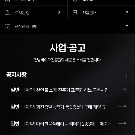
오시는 길
채용안내
생산장비 예약
사업·공고
전남바이오진흥원의 새로운 소식을 전합니다.
공지사항
공지
일반
[계약] 천연물 소재 전주기 표준화 허브 구축사업」회전증발농축기 등 3종5대 구매 입찰 공고(~8.18.)
일반
[계약] 회전증발농축기 등 3종5대 구매 계약 규격 입찰서 평가결과
일반
[계약] 마이크로플레이트 리더기 2종3대 구매 계약 규격 입찰서 평가결과