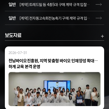
일반
[계약] 트레드밀 등 4종5대 구매 계약 규격 입찰서 평가결과
일반
[계약] 전자동고속회전농축기 구매 계약 규격 입찰서 평가결과
보도자료
보도
2026-07-31
전남바이오진흥원, 지역 맞춤형 바이오 인재양성 확대…
하계 교육 본격 운영