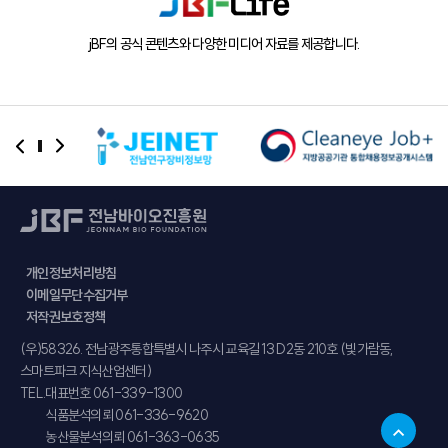
Life
jBF의 공식 콘텐츠와 다양한 미디어 자료를 제공합니다.
개인정보처리방침
이메일무단수집거부
저작권보호정책
주소
(우)58326. 전남광주통합특별시 나주시 교육길 13 D2동 210호 (빛가람동,
스마트파크 지식산업센터)
TEL.
대표번호 061-339-1300
식품분석의뢰 061-336-9620
농산물분석의뢰 061-363-0635