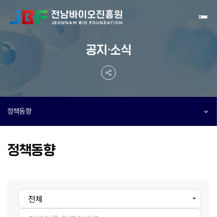
Toggl
공지·소식
정책동향
정책동향