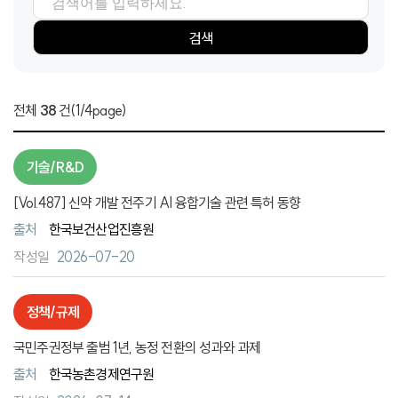
검색항목
검색어
검색
전체
38
건
(1/4page)
기술/R&D
[Vol.487] 신약 개발 전주기 AI 융합기술 관련 특허 동향
출처
한국보건산업진흥원
2026-07-20
정책/규제
국민주권정부 출범 1년, 농정 전환의 성과와 과제
출처
한국농촌경제연구원