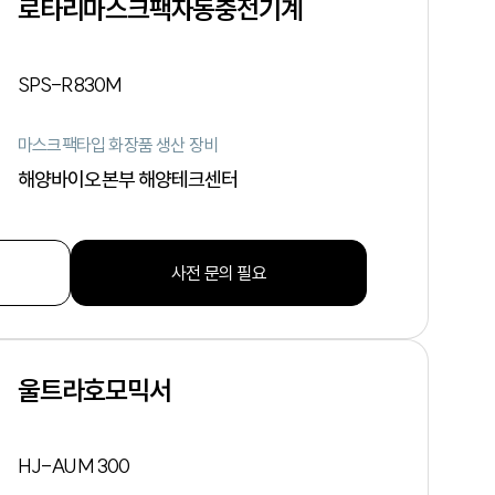
로타리마스크팩자동충전기계
SPS-R830M
마스크팩타입 화장품 생산 장비
해양바이오본부 해양테크센터
사전 문의 필요
울트라호모믹서
HJ-AUM 300