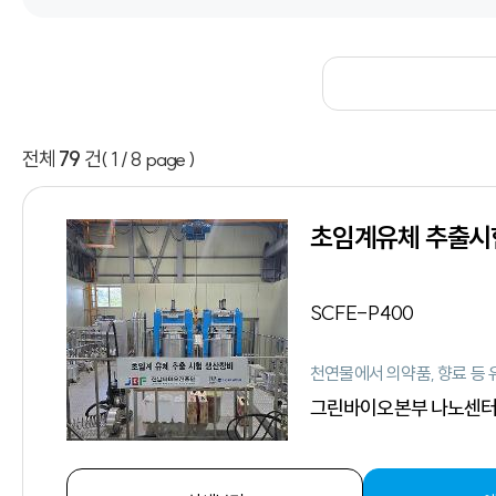
전체
79
건
( 1 / 8 page )
초임계유체 추출
SCFE-P400
천연물에서 의약품, 향료 등
그린바이오본부 나노센