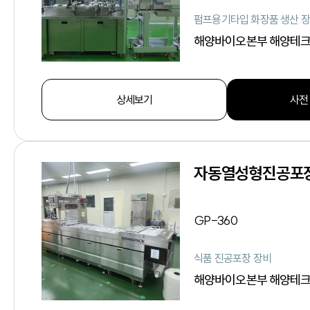
펌프용기타입 화장품 생산 
해양바이오본부 해양테
상세보기
사전
자동열성형진공포
GP-360
식품 진공포장 장비
해양바이오본부 해양테