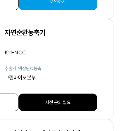
예약하기
자연순환농축기
K11-NCC
추출액, 액상원료농축
그린바이오본부
사전 문의 필요