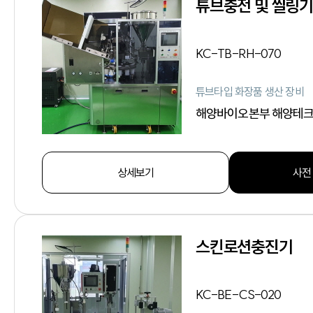
튜브충전 및 씰링기
KC-TB-RH-070
튜브타입 화장품 생산 장비
해양바이오본부 해양테
상세보기
사전
스킨로션충진기
KC-BE-CS-020