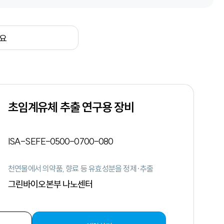
요
초임계유체 추출 연구용 장비
ISA-SEFE-0500-0700-080
천연물에서 의약품, 향료 등 유효성분을 정제·추출
그린바이오본부 나노센터