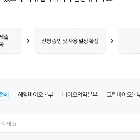
 제출
신청 승인 및 사용 일정 확정
약
전체
해양바이오본부
바이오의약본부
그린바이오본
검색항목
검색어