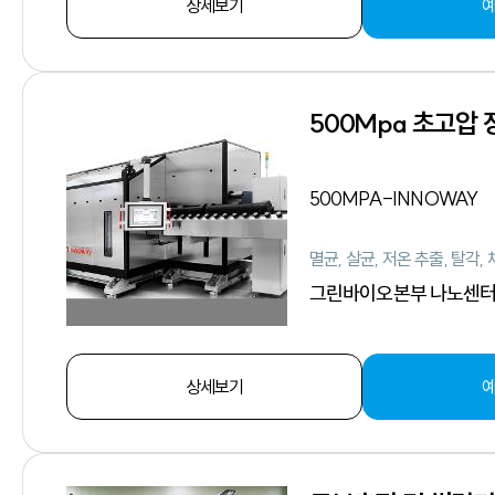
상세보기
500Mpa 초고압 
500MPA-INNOWAY
그린바이오본부 나노센
상세보기